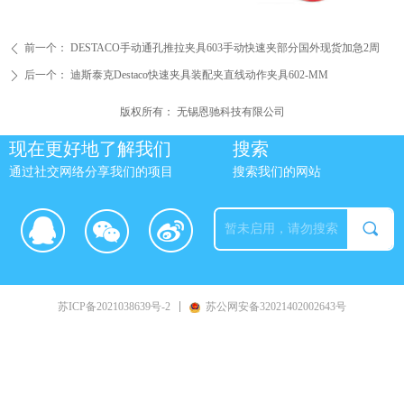
前一个：
DESTACO手动通孔推拉夹具603手动快速夹部分国外现货加急2周
ꄴ
后一个：
迪斯泰克Destaco快速夹具装配夹直线动作夹具602-MM
ꄲ
版权所有：
无锡恩驰科技有限公司
现在更好地了解我们
搜索
通过社交网络分享我们的项目
搜索我们的网站
끠
苏ICP备2021038639号-2
苏公网安备32021402002643号