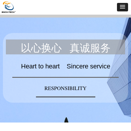
以心换心 真诚服
务
Heart to heart Sincere service
RESPONSIBILITY