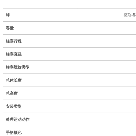
德斯塔科
牌
容量
柱塞行程
柱塞直径
柱塞螺纹类型
总体长度
总高度
安装类型
处理运动动作
手柄颜色